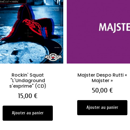
Rockin' Squat
Majster Despo Rutti «
"L'Undaground
Majster »
s'exprime" (CD)
Prix
50,00 €
Prix
15,00 €
Ajouter au panier
Ajouter au panier