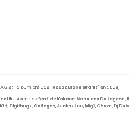
2003 et l'album prélude
"Vocabulaire Granit"
en 2008,
actik".
Avec des
feat. de Kokane, Napoleon Da Legend, R
Kid, Digithugz, Gallegos, Junkaz Lou, Mig1, Chaze, Dj Duke.