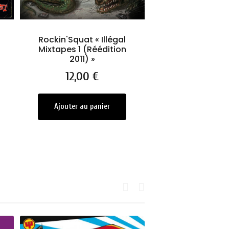
Rockin'Squat « Illégal
Assassin "La J
Mixtapes 1 (Réédition
Prix
39,00 
2011) »
Prix
12,00 €
Options dis
Ajouter au panier