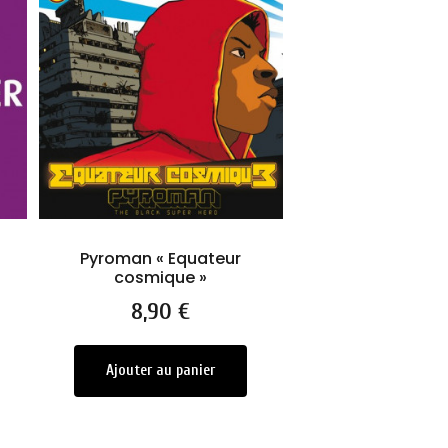
Pyroman « Equateur
Album MO P
cosmique »
Prix
9,90 €
Prix
8,90 €
Ajouter au pa
Ajouter au panier