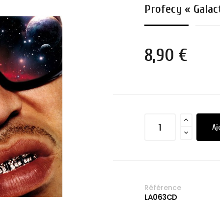
Profecy « Galac
8,90 €
Aj
Référence
LA063CD