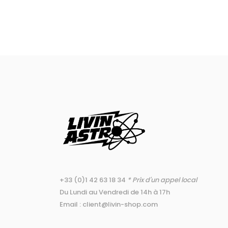
+33 (0)1 42 63 18 34
* Prix d'un appel local
Du Lundi au Vendredi de 14h à 17h
Email : client@livin-shop.com