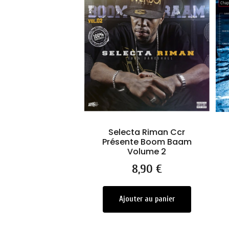
Selecta Riman Ccr
Présente Boom Baam
Volume 2
Prix
8,90 €
Ajouter au panier