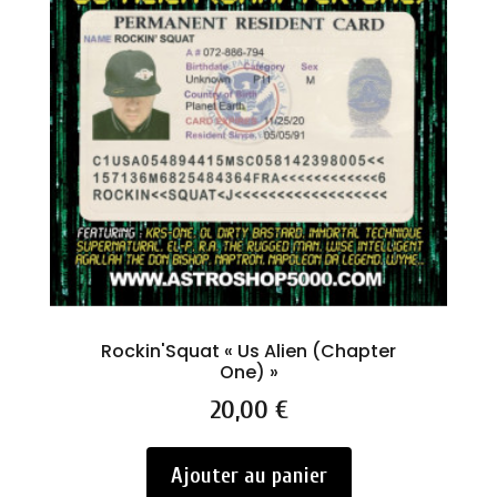
Rockin'Squat « Us Alien (Chapter
One) »
Prix
20,00 €
Ajouter au panier