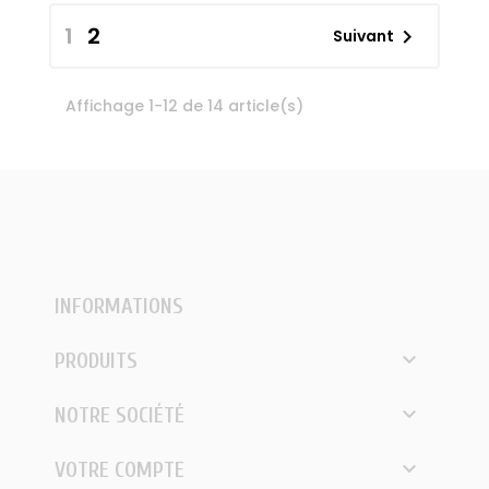
1
2

Suivant
Affichage 1-12 de 14 article(s)
INFORMATIONS

PRODUITS

NOTRE SOCIÉTÉ

VOTRE COMPTE