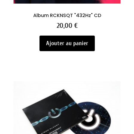
Album RCKNSQT "432Hz" CD
Prix
20,00 €
Ajouter au panier