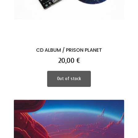
CD ALBUM / PRISON PLANET
Prix
20,00 €
Out of stock