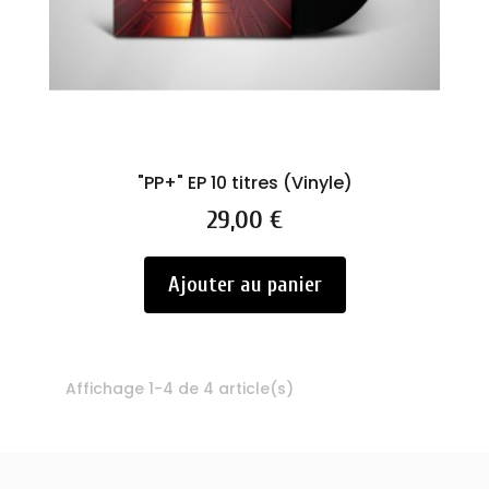
"PP+" EP 10 titres (Vinyle)
Prix
29,00 €
Ajouter au panier
Affichage 1-4 de 4 article(s)