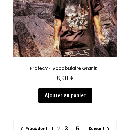
Profecy « Vocabulaire Granit »
Prix
8,90 €
Ajouter au panier
1
2
3
5


Précédent
Suivant
…