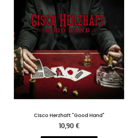
Cisco Herzhaft "Good Hand"
Prix
10,90 €