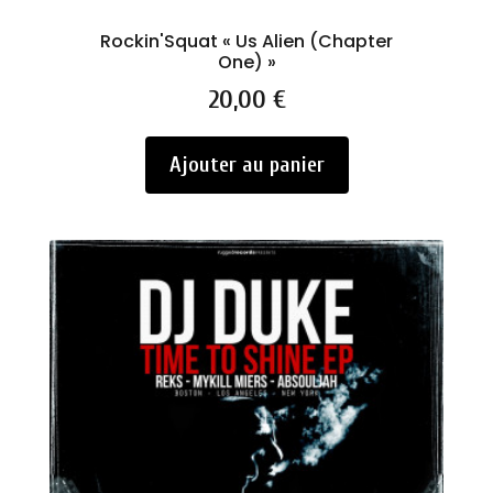
Rockin'Squat « Us Alien (Chapter
One) »
Prix
20,00 €
Ajouter au panier