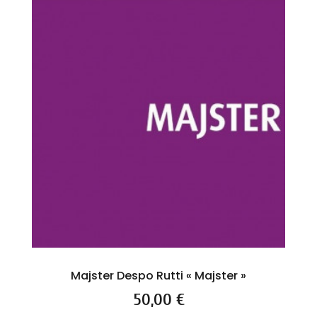
Majster Despo Rutti « Majster »
Prix
50,00 €