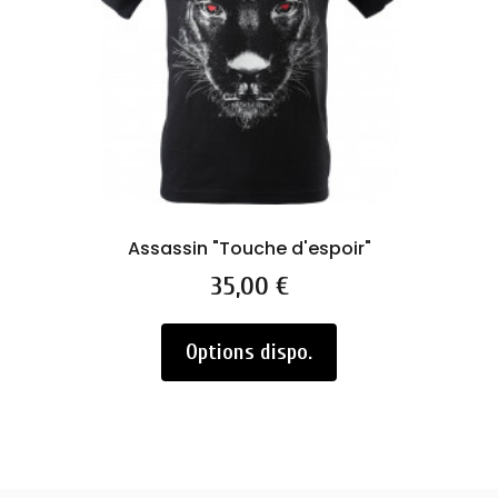
Assassin "Touche d'espoir"
Prix
35,00 €
Options dispo.