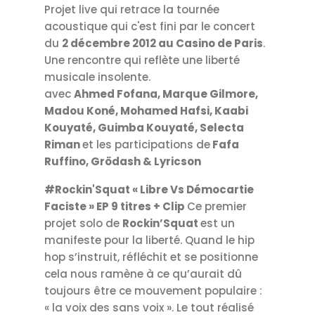
Projet live qui retrace la tournée
acoustique qui c'est fini par le concert
du
2 décembre 2012 au Casino de Paris
.
Une rencontre qui reflète une liberté
musicale insolente.
avec
Ahmed Fofana, Marque Gilmore,
Madou Koné, Mohamed Hafsi, Kaabi
Kouyaté, Guimba Kouyaté, Selecta
Riman
et les participations de
Fafa
Ruffino, Grödash & Lyricson
#Rockin'Squat « Libre Vs Démocartie
Faciste » EP 9 titres + Clip
Ce premier
projet solo de
Rockin’Squat
est un
manifeste pour la liberté. Quand le hip
hop s’instruit, réfléchit et se positionne
cela nous ramène à ce qu’aurait dû
toujours être ce mouvement populaire :
« la voix des sans voix ». Le tout réalisé