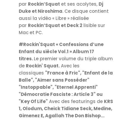
par
Rockin’Squat
et ses acolytes,
Dj
Duke et Niroshima
. Ce disque contient
aussi la vidéo « Libre » réalisée
par
Rockin’Squat et Deck 2
lisible sur
Mac et PC.
#Rockin'Squat « Confessions d’une
Enfant du siècle Vol.1 » Album 17
titres.
Le premier volume du triple album
de
Rockin' Squat.
Avec les
classiques
"France à Fric", "Enfant de la
Balle", "Aimer sans Posséder"
"Instoppable", "Eternel Apprenti"
"Démocratie Fasciste : Article 3" ou
"Key Of Life"
Avec des featurings de
KRS
1, Olodum, Cheick Tidiane Seck, Medine,
Gimenez E, Agallah The Don Bishop…