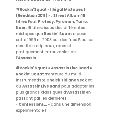
#Rockin'Squat « Illégal Mixtapes 1
(Réédition 2011) »
:
Street Album 18
titres
Feat
Profecy, Pyroman, Taïro,
Kaer.
18 titres issus des différentes
mixtapes que
Rockin’ Squat
a posé
entre 1999 et 2003 sur des face B ou sur
des titres originaux, rares et
pratiquement introuvables de
l’
Assassin.
#Rockin' Squat « Assassin Live Band »
Rockin’ Squat
s’entoure du multi-
instrumentiste
Cheick Tidiane Seck
et
du
Assassin Live Band
pour adapter les
plus grands classiques d’
Assassin
en
passant par les dernières
«
Confessions…
» dans une dimension
expérimentale !