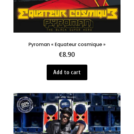
Pyroman « Equateur cosmique »
Price
€8.90
Add to cart