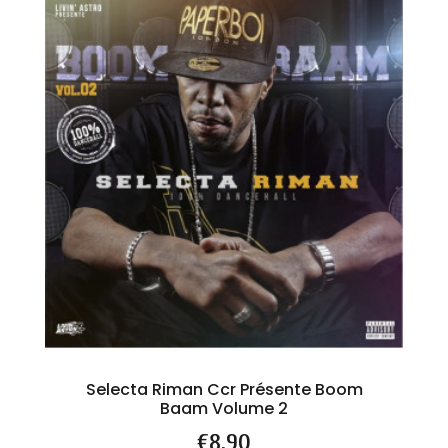
Selecta Riman Ccr Présente Boom
Baam Volume 2
Price
€8.90