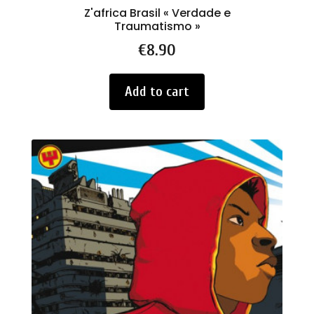
Z'africa Brasil « Verdade e
Traumatismo »
Price
€8.90
Add to cart