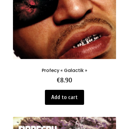
Profecy « Galactik »
Price
€8.90
Add to cart