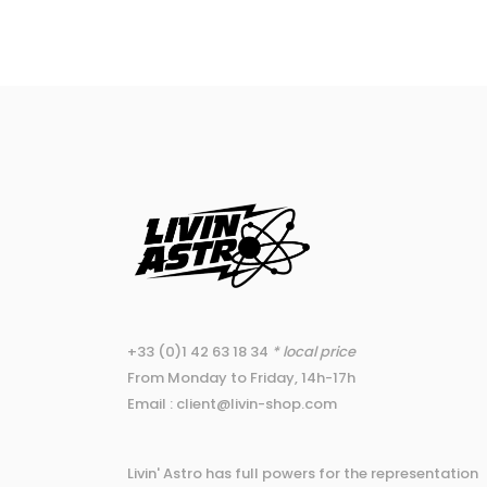
+33 (0)1 42 63 18 34
* local price
From Monday to Friday, 14h-17h
Email : client@livin-shop.com
Livin' Astro has full powers for the representation