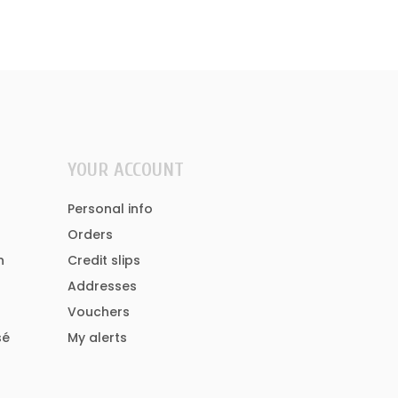
YOUR ACCOUNT
Personal info
Orders
n
Credit slips
Addresses
Vouchers
sé
My alerts